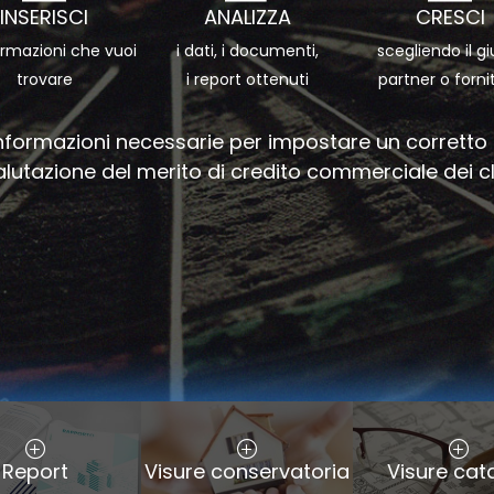
INSERISCI
ANALIZZA
CRESCI
ormazioni che vuoi
i dati, i documenti,
scegliendo il gi
trovare
i report ottenuti
partner o forni
informazioni necessarie per impostare un corrett
alutazione del merito di credito commerciale dei cl
Report
Visure conservatoria
Visure cat