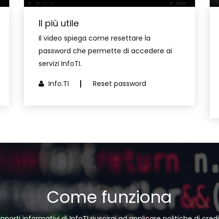
Il più utile
Il video spiega come resettare la
password che permette di accedere ai
servizi InfoTI.
Info.TI
Reset password
Come funziona
apporti informativi di InfoTI riuscirai ad applicare politiche di cred