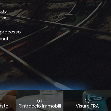
usto
tore
o processo
ienti
asto
Rintraccio immobili
Visure PRA