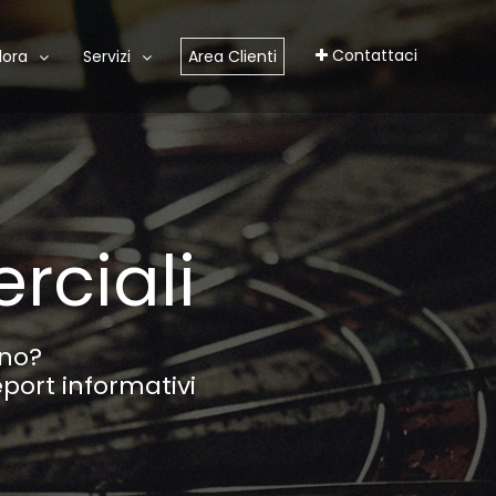
Contattaci
lora
Servizi
Area Clienti
rciali
nno?
report informativi