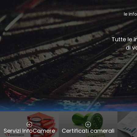
le inf
Tutte le 
di v
Servizi InfoCamere
Certificati camerali